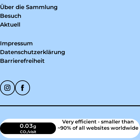
Über die Sammlung
Besuch
Aktuell
Impressum
Datenschutzerklärung
Barrierefreiheit
Soziale Medien
Very efficient - smaller than
0.03
g
~90% of all websites worldwide
CO₂/visit