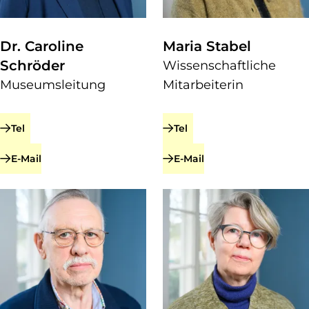
Dr. Caroline
Maria Stabel
Schröder
Wissenschaftliche
Museumsleitung
Mitarbeiterin
Tel
Tel
zu Dr. Caroline Schröder
zu Maria Stabel
E-Mail
E-Mail
zu Dr. Caroline Schröder
zu Maria Stabel