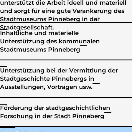
unterstützt die Arbeit ideell und materiell
und sorgt für eine gute Verankerung des
Stadtmuseums Pinneberg in der
Stadtgesellschaft.
Inhaltliche und materielle
Unterstützung des kommunalen
Stadtmuseums Pinneberg
Der Förderverein setzt sich dafür ein, das
kommunale Stadtmuseum Pinneberg durch
Unterstützung bei der Vermittlung der
gezielte inhaltliche und materielle Unterstützung
Stadtgeschichte Pinnebergs in
zu stärken. Dies umfasst sowohl die
Ausstellungen, Vorträgen usw.
Bereitstellung finanzieller Mittel zur
Der Förderverein fördert die Vermittlung der
Verbesserung der musealen Infrastruktur als
Stadtgeschichte an die Öffentlichkeit durch die
auch die Förderung von Sonderausstellungen
Förderung der stadtgeschichtlichen
Unterstützung von Ausstellungen, Vorträgen,
und die Erweiterung der Sammlung.
Forschung in der Stadt Pinneberg
Workshops und anderen Bildungsangeboten.
Der Verein engagiert sich aktiv in der Förderung
Dabei wird besonderes Augenmerk auf eine