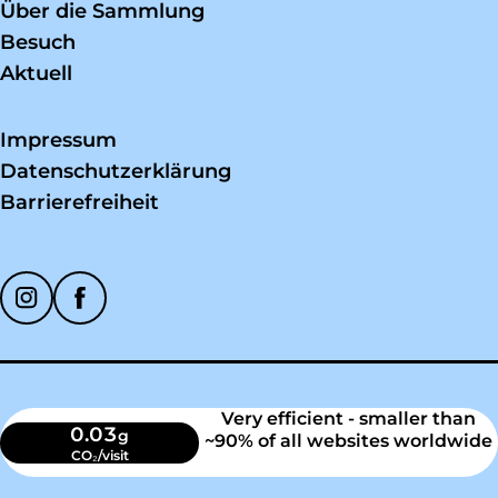
Über die Sammlung
Besuch
Aktuell
Impressum
Datenschutzerklärung
Barrierefreiheit
Soziale Medien
Very efficient - smaller than
0.03
g
~90% of all websites worldwide
CO₂/visit