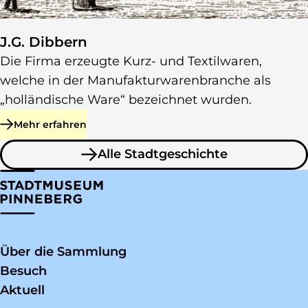
J.G. Dibbern
Die Firma erzeugte Kurz- und Textilwaren,
welche in der Manufakturwarenbranche als
„holländische Ware“ bezeichnet wurden.
Mehr erfahren
zu J.G. Dibbern
Alle Stadtgeschichte
zu Stadtgeschichte
Über die Sammlung
Besuch
Aktuell