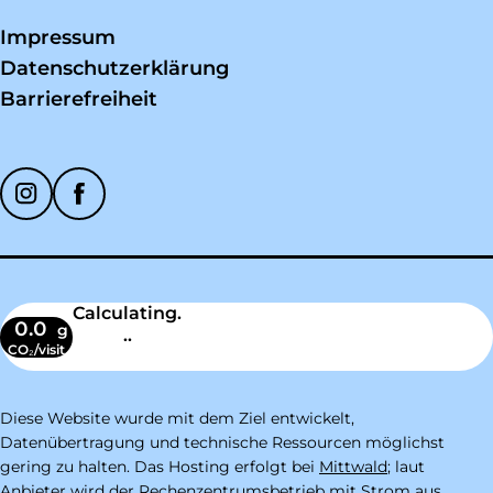
Impressum
Datenschutzerklärung
Barrierefreiheit
Soziale Medien
Calculating.
0.0
g
..
CO₂/visit
Diese Website wurde mit dem Ziel entwickelt,
Datenübertragung und technische Ressourcen möglichst
gering zu halten. Das Hosting erfolgt bei
Mittwald
; laut
Anbieter wird der Rechenzentrumsbetrieb mit Strom aus