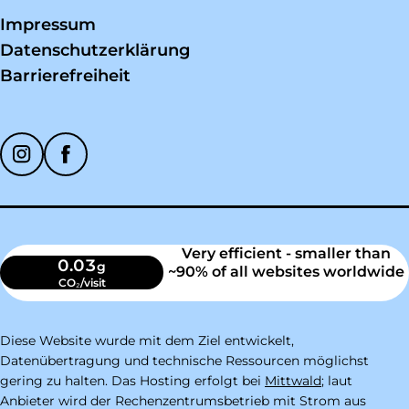
Impressum
Datenschutzerklärung
Barrierefreiheit
Soziale Medien
Very efficient - smaller than
0.03
g
~90% of all websites worldwide
CO₂/visit
Diese Website wurde mit dem Ziel entwickelt,
Datenübertragung und technische Ressourcen möglichst
gering zu halten. Das Hosting erfolgt bei
Mittwald
; laut
Anbieter wird der Rechenzentrumsbetrieb mit Strom aus