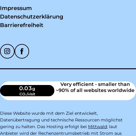
Impressum
Datenschutzerklärung
Barrierefreiheit
Soziale Medien
Very efficient - smaller than
0.03
g
~90% of all websites worldwide
CO₂/visit
Diese Website wurde mit dem Ziel entwickelt,
Datenübertragung und technische Ressourcen möglichst
gering zu halten. Das Hosting erfolgt bei
Mittwald
; laut
Anbieter wird der Rechenzentrumsbetrieb mit Strom aus