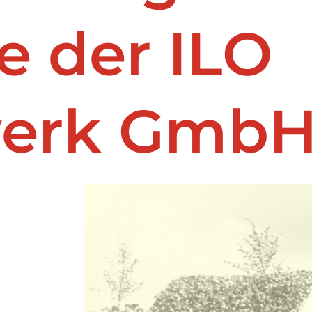
e der ILO
werk Gmb