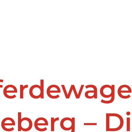
Pferdewag
eberg – D