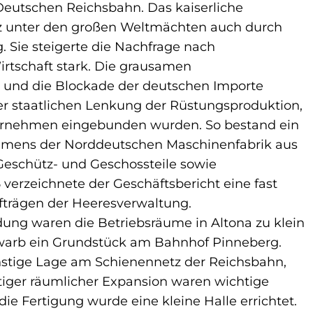
Deutschen Reichsbahn. Das kaiserliche
z unter den großen Weltmächten auch durch
. Sie steigerte die Nachfrage nach
rtschaft stark. Die grausamen
gs und die Blockade der deutschen Importe
er staatlichen Lenkung der Rüstungsproduktion,
nternehmen eingebunden wurden. So bestand ein
olumens der Norddeutschen Maschinenfabrik aus
Geschütz- und Geschossteile sowie
verzeichnete der Geschäftsbericht eine fast
fträgen der Heeresverwaltung.
ung waren die Betriebsräume in Altona zu klein
rwarb ein Grundstück am Bahnhof Pinneberg.
nstige Lage am Schienennetz der Reichsbahn,
iger räumlicher Expansion waren wichtige
ie Fertigung wurde eine kleine Halle errichtet.