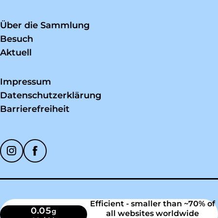
Über die Sammlung
Besuch
Aktuell
Impressum
Datenschutzerklärung
Barrierefreiheit
Soziale Medien
Efficient - smaller than ~70% of
0.05
g
all websites worldwide